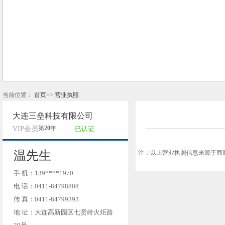
当前位置：
首页
>>
营业执照
大连三垒科技有限公司
第
20
年
VIP会员
已认证
温先生
注：以上营业执照信息来源于商
手 机：139****1970
电 话：0411-84798808
传 真：0411-84799393
地 址：大连高新园区七贤岭火炬路