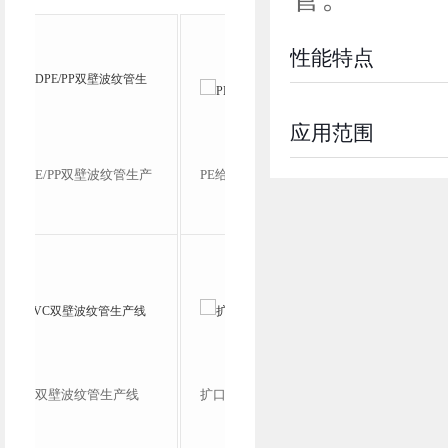
性能特点
应用范围
产
PE给水管燃气管生产线
高速波纹管生产线
扩口机
PE/PVC/PP单壁波纹管成
型机