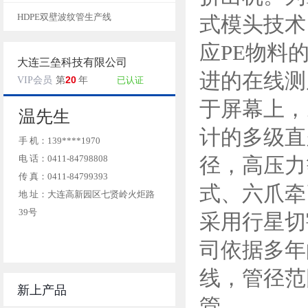
HDPE双壁波纹管生产线
式模头技术
应PE物料
大连三垒科技有限公司
进的在线测
20
VIP会员
第
年
已认证
于屏幕上，
温先生
计的多级直
手 机：139****1970
电 话：0411-84798808
径，高压力
传 真：0411-84799393
式、六爪牵
地 址：大连高新园区七贤岭火炬路
39号
采用行星切
司依据多年
线，管径范
新上产品
管。